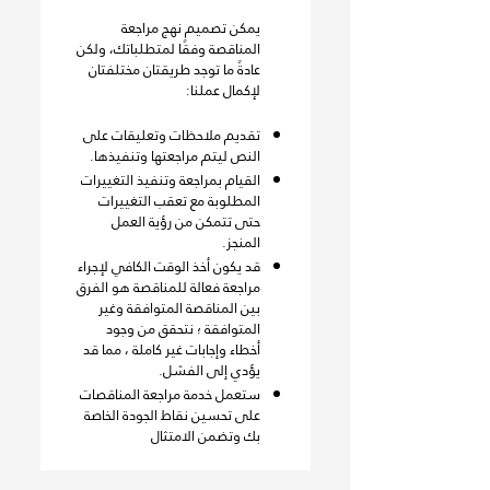
يمكن تصميم نهج مراجعة
المناقصة وفقًا لمتطلباتك، ولكن
عادةً ما توجد طريقتان مختلفتان
لإكمال عملنا:
تقديم ملاحظات وتعليقات على
النص ليتم مراجعتها وتنفيذها.
القيام بمراجعة وتنفيذ التغييرات
المطلوبة مع تعقب التغييرات
حتى تتمكن من رؤية العمل
المنجز.
قد يكون أخذ الوقت الكافي لإجراء
مراجعة فعالة للمناقصة هو الفرق
بين المناقصة المتوافقة وغير
المتوافقة ؛ نتحقق من وجود
أخطاء وإجابات غير كاملة ، مما قد
يؤدي إلى الفشل.
ستعمل خدمة مراجعة المناقصات
على تحسين نقاط الجودة الخاصة
بك وتضمن الامتثال