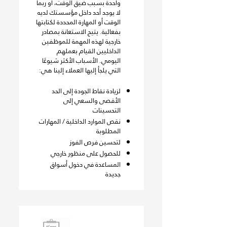
واحدة بسبب ضيق الوقت، أو ربما
لا يوجد أحد داخل مؤسستك لديه
الوقت أو المهارة المحددة لكتابتها
بفعالية. يتيح الاستعانة بمصادر
خارجية لهذه المهمة للموظفين
الداخليين القيام بعملهم
اليومي. الأسباب الأكثر شيوعًا
التي يلجأ إليها العملاء إلينا هي:
لزيادة نقاط الجودة إلى الحد
الأقصى والسعي إلى
التحسينات
نقص الموارد الداخلية / المهارات
المطلوبة
لتحسين فرص الفوز
للحصول على منظور خارجي
المساعدة في دخول أسواق
جديدة