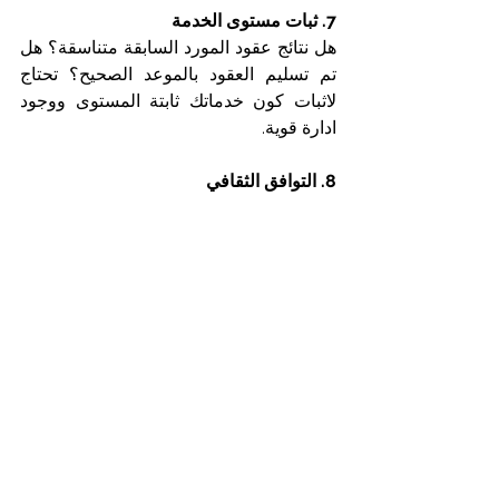
7. ثبات مستوى الخدمة
هل نتائج عقود المورد السابقة متناسقة؟ هل 
تم تسليم العقود بالموعد الصحيح؟ تحتاج 
لاثبات كون خدماتك ثابتة المستوى ووجود 
ادارة قوية.
8. التوافق الثقافي
هل يمكن للمورد العمل مع المشتري؟ هل 
انت من البلدان الممنوع على المشتري 
التعامل معها؟ 
9. السجل البيئي
هل المورد صديق للبيئة؟ هل يدير النفايات 
ويعيد التدوير ويستخدم الموارد على نحو 
مستدام؟ هنالك احتمال ان تتضمن 
المتطلبات معايير مراعاة للبيئة.
10. الامتثال الاخلاقي